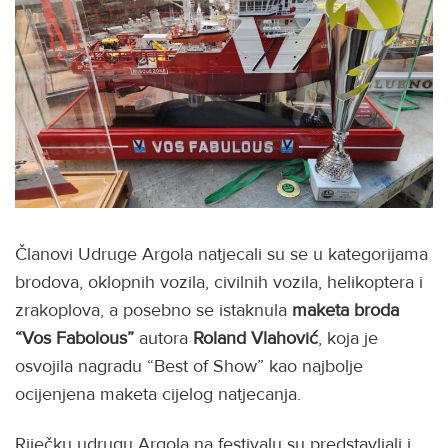
Članovi Udruge Argola natjecali su se u kategorijama
brodova, oklopnih vozila, civilnih vozila, helikoptera i
zrakoplova, a posebno se istaknula
maketa broda
“Vos Fabolous”
autora
Roland Vlahović
, koja je
osvojila nagradu “Best of Show” kao najbolje
ocijenjena maketa cijelog natjecanja.
Riječku udrugu Argola na festivalu su predstavljali i