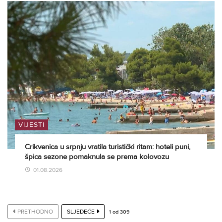
VIJESTI
Crikvenica u srpnju vratila turistički ritam: hoteli puni,
špica sezone pomaknula se prema kolovozu
01.08.2026
PRETHODNO
SLJEDEĆE
1
od
309