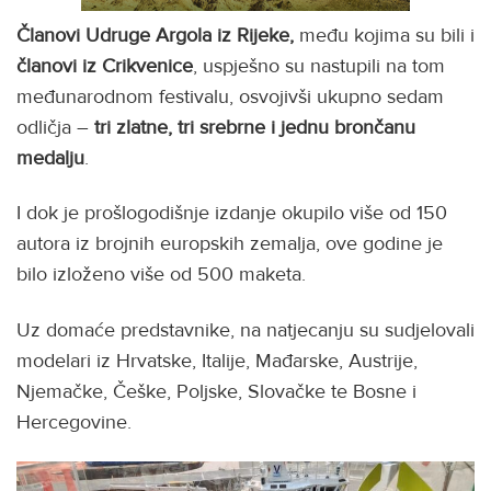
Članovi Udruge Argola iz Rijeke,
među kojima su bili i
članovi iz Crikvenice
, uspješno su nastupili na tom
međunarodnom festivalu, osvojivši ukupno sedam
odličja –
tri zlatne, tri srebrne i jednu brončanu
medalju
.
I dok je prošlogodišnje izdanje okupilo više od 150
autora iz brojnih europskih zemalja, ove godine je
bilo izloženo više od 500 maketa.
Uz domaće predstavnike, na natjecanju su sudjelovali
modelari iz Hrvatske, Italije, Mađarske, Austrije,
Njemačke, Češke, Poljske, Slovačke te Bosne i
Hercegovine.