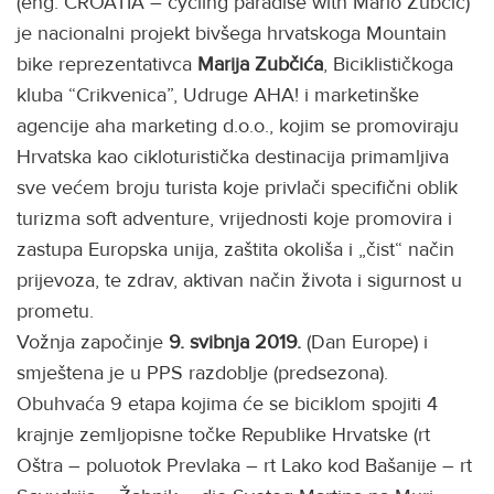
(eng. CROATIA – cycling paradise with Mario Zubčić)
je nacionalni projekt bivšega hrvatskoga Mountain
bike reprezentativca
Marija Zubčića
, Biciklističkoga
kluba “Crikvenica”, Udruge AHA! i marketinške
agencije aha marketing d.o.o., kojim se promoviraju
Hrvatska kao cikloturistička destinacija primamljiva
sve većem broju turista koje privlači specifični oblik
turizma soft adventure, vrijednosti koje promovira i
zastupa Europska unija, zaštita okoliša i „čist“ način
prijevoza, te zdrav, aktivan način života i sigurnost u
prometu.
Vožnja započinje
9. svibnja 2019.
(Dan Europe) i
smještena je u PPS razdoblje (predsezona).
Obuhvaća 9 etapa kojima će se biciklom spojiti 4
krajnje zemljopisne točke Republike Hrvatske (rt
Oštra – poluotok Prevlaka – rt Lako kod Bašanije – rt