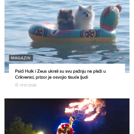
MAGAZIN
Psići Hulk i Zeus ukrali su svu pažnju na plaži u
Crikvenici, prizor je osvojio tisuće ljudi
17.07.2026