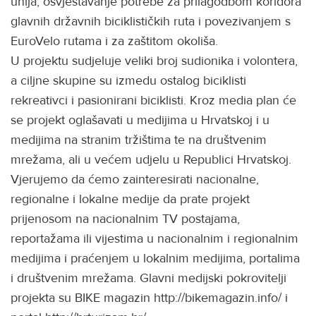
unija, osvještavanje potrebe za prilagodbom koridora
glavnih državnih biciklističkih ruta i povezivanjem s
EuroVelo rutama i za zaštitom okoliša.
U projektu sudjeluje veliki broj sudionika i volontera,
a ciljne skupine su izmedu ostalog biciklisti
rekreativci i pasionirani biciklisti. Kroz media plan će
se projekt oglašavati u medijima u Hrvatskoj i u
medijima na stranim tržištima te na društvenim
mrežama, ali u većem udjelu u Republici Hrvatskoj.
Vjerujemo da ćemo zainteresirati nacionalne,
regionalne i lokalne medije da prate projekt
prijenosom na nacionalnim TV postajama,
reportažama ili vijestima u nacionalnim i regionalnim
medijima i praćenjem u lokalnim medijima, portalima
i društvenim mrežama. Glavni medijski pokrovitelji
projekta su BIKE magazin http://bikemagazin.info/ i