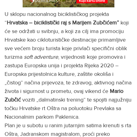
U sklopu nacionalnog biciklističkog projekta
“
Hrvatska – biciklistički raj s Marijem Zubčićem”
koji
će se održati u svibnju, a koji za cilj ima promociju
Hrvatske kao cikloturističke destinacije primamljive
sve većem broju turista koje privlači specifični oblik
turizma
soft adventure
, vrijednosti koje promovira i
zastupa Europska unija i projekta Rijeka 2020 –
Europska prijestolnica kulture, zaštite okoliša i
„čistog“ načina prijevoza, te zdravog, aktivnog načina
života i sigurnost u prometu, ovaj vikend će
Mario
Zubčić
voziti „dalmatinski trening“ te spojiti najjužniju
točku Hrvatske rt Oštra na poluotoku Prevlaka sa
Nacionalnim parkom Paklenica.
Plan je u subotu u ranim jutarnjim satima krenuti s rta
Oštra, Jadranskom magistralom, proći preko