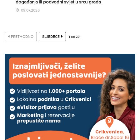
događanja ili podvodni svijet u srcu grada
09.07.2026
PRETHODNO
SLJEDEĆE
1
od
281