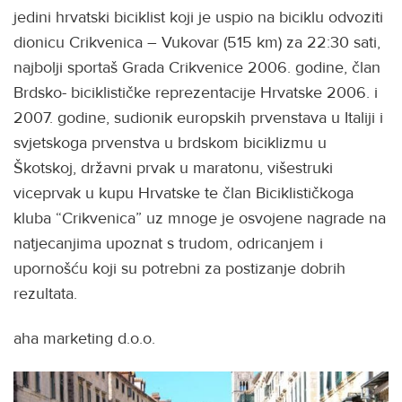
jedini hrvatski biciklist koji je uspio na biciklu odvoziti
dionicu Crikvenica – Vukovar (515 km) za 22:30 sati,
najbolji sportaš Grada Crikvenice 2006. godine, član
Brdsko- biciklističke reprezentacije Hrvatske 2006. i
2007. godine, sudionik europskih prvenstava u Italiji i
svjetskoga prvenstva u brdskom biciklizmu u
Škotskoj, državni prvak u maratonu, višestruki
viceprvak u kupu Hrvatske te član Biciklističkoga
kluba “Crikvenica” uz mnoge je osvojene nagrade na
natjecanjima upoznat s trudom, odricanjem i
upornošću koji su potrebni za postizanje dobrih
rezultata.
aha marketing d.o.o.