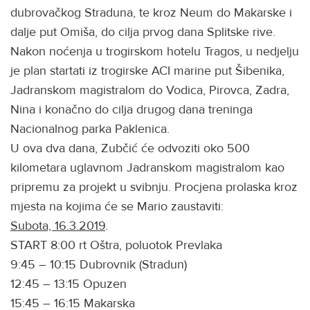
dubrovačkog Straduna, te kroz Neum do Makarske i
dalje put Omiša, do cilja prvog dana Splitske rive.
Nakon noćenja u trogirskom hotelu Tragos, u nedjelju
je plan startati iz trogirske ACI marine put Šibenika,
Jadranskom magistralom do Vodica, Pirovca, Zadra,
Nina i konačno do cilja drugog dana treninga
Nacionalnog parka Paklenica.
U ova dva dana, Zubčić će odvoziti oko 500
kilometara uglavnom Jadranskom magistralom kao
pripremu za projekt u svibnju. Procjena prolaska kroz
mjesta na kojima će se Mario zaustaviti:
Subota, 16.3.2019
.
START 8:00 rt Oštra, poluotok Prevlaka
9:45 – 10:15 Dubrovnik (Stradun)
12:45 – 13:15 Opuzen
15:45 – 16:15 Makarska