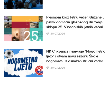
Pjesmom kroz ljetnu večer: Grižane u
petak domaćin glazbenog druženja u
sklopu 25. Vinodolskih ljetnih večeri
30.07.2026
NK Crikvenica najavljuje “Nogometno
ljeto” i otvara novu sezonu Škole
nogometa uz osnažen stručni kadar
30.07.2026