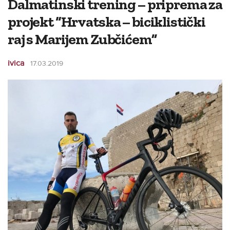
Dalmatinski trening – priprema za
projekt “Hrvatska – biciklistički
raj s Marijem Zubčićem”
ivica
17.03.2019