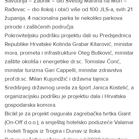
Savudrija – Žabnik – dio Svetog Martina na Muri –
Rađevac – dio Iloka) i obići više od 100 JLS-a, svih 21
županija, 4 nacionalna parka te nekoliko parkova
prirode i zaštićenih područja.
Pokroviteljsku podršku projektu dali su Predsjednica
Republike Hrvatske Kolinda Grabar Kitarović, ministar
mora, prometa i infrastrukture Oleg Butković, ministar
zaštite okoliša i energetike dr.sc. Tomislav Ćorić,
ministar turizma Gari Cappelli, ministar zdravstva
prof.dr.sc. Milan Kujundžić i državna tajnica
Središnjeg državnog ureda za šport Janica Kostelić, a
organizacijsku podršku je projektiu dala i Hrvatska
gospodarska komora.
Bicikl je za projekt osigurala zagrebačka tvrtka Giant
(On-Off d.o.o.), a smještaj hotelsko poduzeće Valamar
i hoteli Tragos iz Trogira i Dunav iz Iloka.