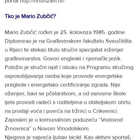
portal http://hrturizam.hr/.
Tko je Mario Zubčić?
Mario Zubčić rođen je 25. kolovoza 1985. godine.
Diplomirao je na Građevinskom fakultetu Sveučilišta
u Rijeci te stekao titulu stručni specijalist inženjer
građevinarstva. Govori engleski i njemački jezik.
Položio je stručni ispit i obuku na Programu stručnog
osposobljavanja osoba koje provode energetske
preglede i energetsko certificiranje zgrada. Nije
oženjen, bavi se pčelarstvom, a od osnovne škole
ljeta provodi radeći s roditeljima u obiteljskom obrtu
na prodaji voća i povrća na tržnici u Crikvenici.
Zaposlen je u komunalnom poduzeću “Vodovod
Žrnovnica” u Novom Vinodolskom.
Njegova je najveća ljubav bicikl. Kao aktivni sportaš,