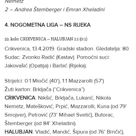
Nemetz
2 – Andrea Štemberger i Emran Xheladini
4. NOGOMETNA LIGA – NS RIJEKA
22. kolo: CRIKVENICA – HALUBJAN 1:1 (0:1)
Crikvenica, 13.4.2019. Gradski stadion. Gledatelja: 80.
Sudac: Zvonko Radić (Kastav). Pomoćni suci:
Jakovašić (Opatija) i Barbić (Rijeka).
Strijelci: 0:1 Miočić (40′), 1:1 Mazzarolli (57′)
Žuti karton: Brkljača (“Crikvenica”)
CRIKVENICA
: Nikšić, Brkljača, Lukarić, Nikola
Nemetz, Matešković, Prpić, Mazzarolli, Kuna (od 79′
Smojver), Petrović (73′ Mihael Svetić), Butorac,
Štemberger (od 84′ Xheladini).
HALUBJAN
: Vladić, Mandić, Šipura (od 76′ Brnčić),