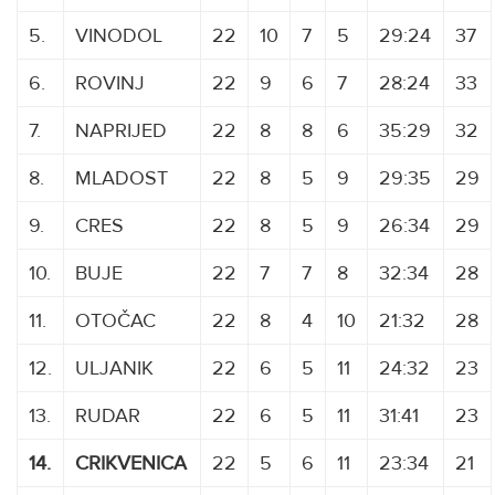
5.
VINODOL
22
10
7
5
29:24
37
6.
ROVINJ
22
9
6
7
28:24
33
7.
NAPRIJED
22
8
8
6
35:29
32
8.
MLADOST
22
8
5
9
29:35
29
9.
CRES
22
8
5
9
26:34
29
10.
BUJE
22
7
7
8
32:34
28
11.
OTOČAC
22
8
4
10
21:32
28
12.
ULJANIK
22
6
5
11
24:32
23
13.
RUDAR
22
6
5
11
31:41
23
14.
CRIKVENICA
22
5
6
11
23:34
21