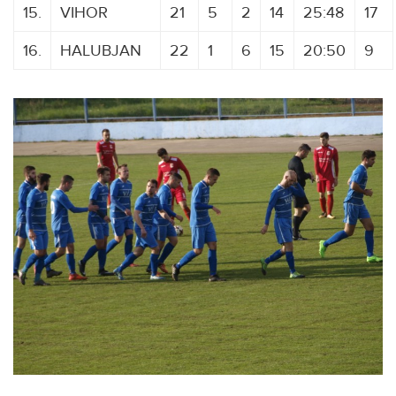
15.
VIHOR
21
5
2
14
25:48
17
16.
HALUBJAN
22
1
6
15
20:50
9