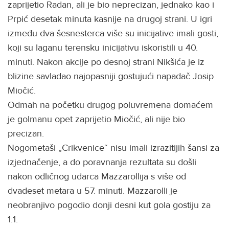
zaprijetio Radan, ali je bio neprecizan, jednako kao i
Prpić desetak minuta kasnije na drugoj strani. U igri
između dva šesnesterca više su inicijative imali gosti,
koji su laganu terensku inicijativu iskoristili u 40.
minuti. Nakon akcije po desnoj strani Nikšića je iz
blizine savladao najopasniji gostujući napadač Josip
Miočić.
Odmah na početku drugog poluvremena domaćem
je golmanu opet zaprijetio Miočić, ali nije bio
precizan.
Nogometaši „Crikvenice“ nisu imali izrazitijih šansi za
izjednačenje, a do poravnanja rezultata su došli
nakon odličnog udarca Mazzarollija s više od
dvadeset metara u 57. minuti. Mazzarolli je
neobranjivo pogodio donji desni kut gola gostiju za
1:1.