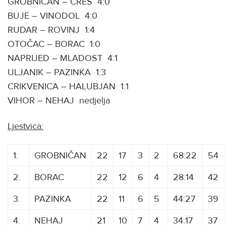
GROBNIČAN – CRES 4:0
BUJE – VINODOL 4:0
RUDAR – ROVINJ 1:4
OTOČAC – BORAC 1:0
NAPRIJED – MLADOST 4:1
ULJANIK – PAZINKA 1:3
CRIKVENICA – HALUBJAN 1:1
VIHOR – NEHAJ nedjelja
Ljestvica:
1.
GROBNIČAN
22
17
3
2
68:22
54
2.
BORAC
22
12
6
4
28:14
42
3.
PAZINKA
22
11
6
5
44:27
39
4.
NEHAJ
21
10
7
4
34:17
37