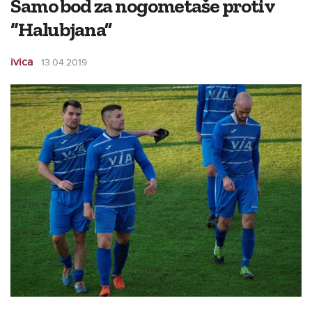
Samo bod za nogometaše protiv
“Halubjana”
ivica
13.04.2019