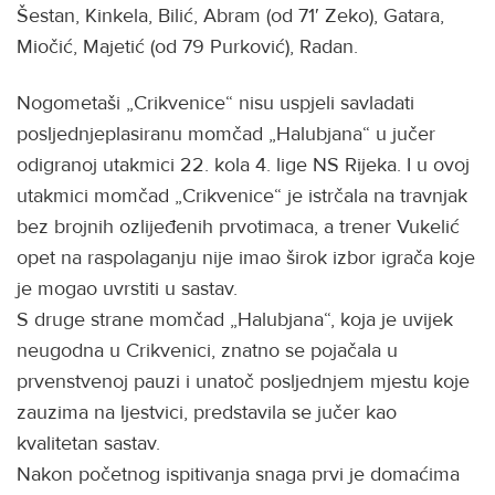
Šestan, Kinkela, Bilić, Abram (od 71′ Zeko), Gatara,
Miočić, Majetić (od 79 Purković), Radan.
Nogometaši „Crikvenice“ nisu uspjeli savladati
posljednjeplasiranu momčad „Halubjana“ u jučer
odigranoj utakmici 22. kola 4. lige NS Rijeka. I u ovoj
utakmici momčad „Crikvenice“ je istrčala na travnjak
bez brojnih ozlijeđenih prvotimaca, a trener Vukelić
opet na raspolaganju nije imao širok izbor igrača koje
je mogao uvrstiti u sastav.
S druge strane momčad „Halubjana“, koja je uvijek
neugodna u Crikvenici, znatno se pojačala u
prvenstvenoj pauzi i unatoč posljednjem mjestu koje
zauzima na ljestvici, predstavila se jučer kao
kvalitetan sastav.
Nakon početnog ispitivanja snaga prvi je domaćima