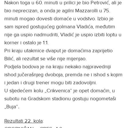
Nakon toga u 60. minuti u prilici je bio Petrović, ali je
bio neprecizan, a onda je agilni Mazzarolli u 75.
minuti mogao dovesti domaće u vodstvo. Izbio je
sam ispred gostujućeg golmana Vladića, međutim
nije ga uspio nadmudriti, Vladić je uspio izbiti loptu u
korner i ostalo je 1:1.
Pri kraju utakmice dvaput je domaćima zaprijetio
Bilić, ali rezultat se više nije mijenjao.
Podjela bodova je na kraju nekako najpravedniji
ishod jučerašnjeg dvoboja, premda ne i ishod s kojim
i jedan i drugi trener mogu biti zadovoljni.
U sljedećem kolu „Crikvenica“ je opet domaćin, u
subotu na Gradskom stadionu gostuju nogometaši
„Buja“
.
Rezultati 22. kola
: