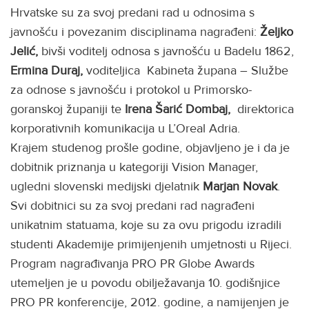
Hrvatske su za svoj predani rad u odnosima s
javnošću i povezanim disciplinama nagrađeni:
Željko
Jelić,
bivši voditelj odnosa s javnošću u Badelu 1862,
Ermina Duraj,
voditeljica Kabineta župana – Službe
za odnose s javnošću i protokol u Primorsko-
goranskoj županiji te
Irena Šarić Dombaj,
direktorica
korporativnih komunikacija u L’Oreal Adria.
Krajem studenog prošle godine, objavljeno je i da je
dobitnik priznanja u kategoriji Vision Manager,
ugledni slovenski medijski djelatnik
Marjan Novak
.
Svi dobitnici su za svoj predani rad nagrađeni
unikatnim statuama, koje su za ovu prigodu izradili
studenti Akademije primijenjenih umjetnosti u Rijeci.
Program nagrađivanja PRO PR Globe Awards
utemeljen je u povodu obilježavanja 10. godišnjice
PRO PR konferencije, 2012. godine, a namijenjen je