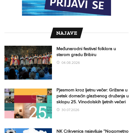
NAJAVE
Međunarodni festival folklora u
starom gradu Bribiru
04.08.2026
Pjesmom kroz ljetnu večer: Grižane u
petak domaćin glazbenog druženja u
sklopu 25. Vinodolskih ljetnih večeri
30.07.2026
NK Crikvenica najavljuje “Nogometno