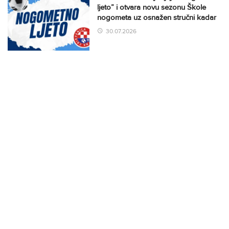
ljeto” i otvara novu sezonu Škole
nogometa uz osnažen stručni kadar
30.07.2026