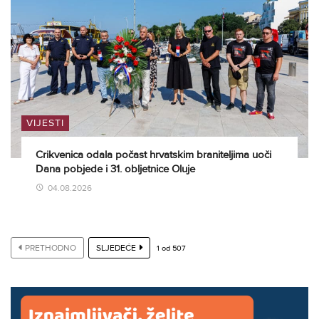
VIJESTI
Crikvenica odala počast hrvatskim braniteljima uoči
Dana pobjede i 31. obljetnice Oluje
04.08.2026
PRETHODNO
SLJEDEĆE
1
od
507