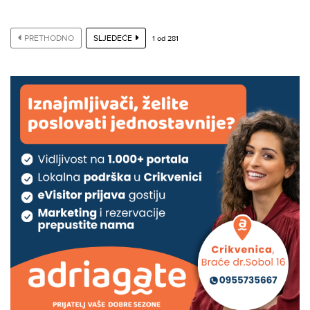
PRETHODNO
SLJEDEĆE
1
od
281