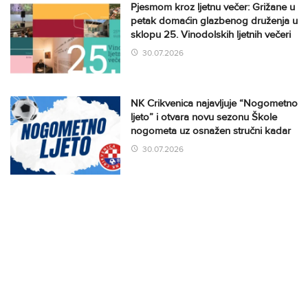
Pjesmom kroz ljetnu večer: Grižane u
petak domaćin glazbenog druženja u
sklopu 25. Vinodolskih ljetnih večeri
30.07.2026
NK Crikvenica najavljuje “Nogometno
ljeto” i otvara novu sezonu Škole
nogometa uz osnažen stručni kadar
30.07.2026