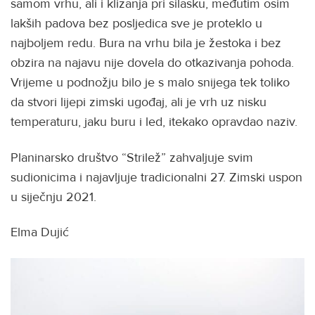
samom vrhu, ali i klizanja pri silasku, međutim osim
lakših padova bez posljedica sve je proteklo u
najboljem redu. Bura na vrhu bila je žestoka i bez
obzira na najavu nije dovela do otkazivanja pohoda.
Vrijeme u podnožju bilo je s malo snijega tek toliko
da stvori lijepi zimski ugođaj, ali je vrh uz nisku
temperaturu, jaku buru i led, itekako opravdao naziv.
Planinarsko društvo “Strilež” zahvaljuje svim
sudionicima i najavljuje tradicionalni 27. Zimski uspon
u siječnju 2021.
Elma Dujić