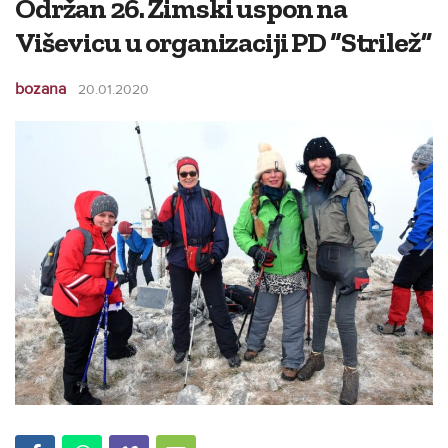
Održan 26. Zimski uspon na
Viševicu u organizaciji PD “Strilež”
bozana
20.01.2020