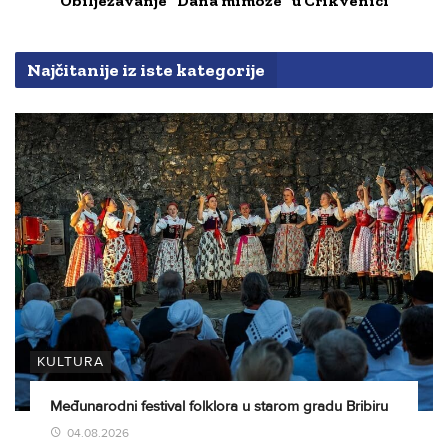
Obilježavanje "Dana mimoze" u Crikvenici
Najčitanije iz iste kategorije
KULTURA
Međunarodni festival folklora u starom gradu Bribiru
04.08.2026