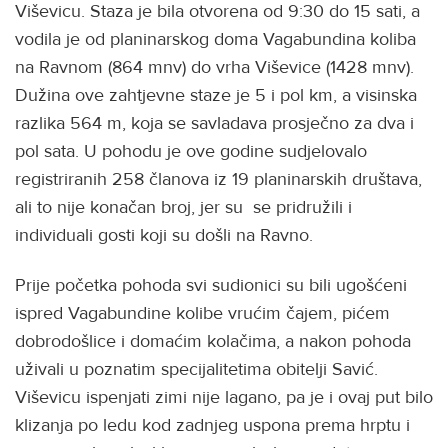
Viševicu. Staza je bila otvorena od 9:30 do 15 sati, a
vodila je od planinarskog doma Vagabundina koliba
na Ravnom (864 mnv) do vrha Viševice (1428 mnv).
Dužina ove zahtjevne staze je 5 i pol km, a visinska
razlika 564 m, koja se savladava prosječno za dva i
pol sata. U pohodu je ove godine sudjelovalo
registriranih 258 članova iz 19 planinarskih društava,
ali to nije konačan broj, jer su se pridružili i
individuali gosti koji su došli na Ravno.
Prije početka pohoda svi sudionici su bili ugošćeni
ispred Vagabundine kolibe vrućim čajem, pićem
dobrodošlice i domaćim kolačima, a nakon pohoda
uživali u poznatim specijalitetima obitelji Savić.
Viševicu ispenjati zimi nije lagano, pa je i ovaj put bilo
klizanja po ledu kod zadnjeg uspona prema hrptu i