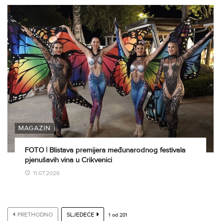
MAGAZIN
FOTO | Blistava premijera međunarodnog festivala
pjenušavih vina u Crikvenici
11.07.2026
PRETHODNO
SLJEDEĆE
1
od
281