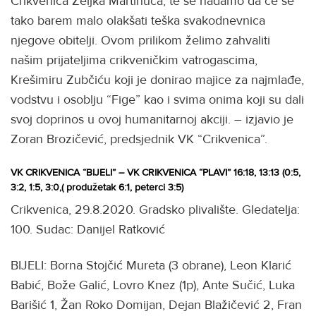
Crikvenica Željka Martinuča, te se nadamo da će se
tako barem malo olakšati teška svakodnevnica
njegove obitelji. Ovom prilikom želimo zahvaliti
našim prijateljima crikveničkim vatrogascima,
Krešimiru Zubčiću koji je donirao majice za najmlađe,
vodstvu i osoblju “Fige” kao i svima onima koji su dali
svoj doprinos u ovoj humanitarnoj akciji. – izjavio je
Zoran Brozičević, predsjednik VK “Crikvenica”.
VK CRIKVENICA “BIJELI” – VK CRIKVENICA “PLAVI” 16:18, 13:13 (0:5,
3:2, 1:5, 3:0,( produžetak 6:1, peterci 3:5)
Crikvenica, 29.8.2020. Gradsko plivalište. Gledatelja:
100. Sudac: Danijel Ratković
BIJELI: Borna Stojčić Mureta (3 obrane), Leon Klarić
Babić, Bože Galić, Lovro Knez (1p), Ante Sučić, Luka
Barišić 1, Žan Roko Domijan, Dejan Blažičević 2, Fran