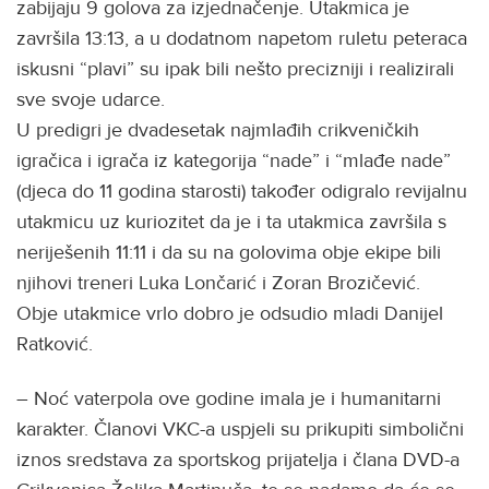
zabijaju 9 golova za izjednačenje. Utakmica je
završila 13:13, a u dodatnom napetom ruletu peteraca
iskusni “plavi” su ipak bili nešto precizniji i realizirali
sve svoje udarce.
U predigri je dvadesetak najmlađih crikveničkih
igračica i igrača iz kategorija “nade” i “mlađe nade”
(djeca do 11 godina starosti) također odigralo revijalnu
utakmicu uz kuriozitet da je i ta utakmica završila s
neriješenih 11:11 i da su na golovima obje ekipe bili
njihovi treneri Luka Lončarić i Zoran Brozičević.
Obje utakmice vrlo dobro je odsudio mladi Danijel
Ratković.
– Noć vaterpola ove godine imala je i humanitarni
karakter. Članovi VKC-a uspjeli su prikupiti simbolični
iznos sredstava za sportskog prijatelja i člana DVD-a