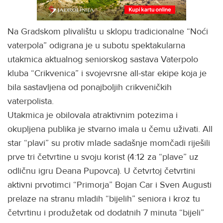
Na Gradskom plivalištu u sklopu tradicionalne “Noći
vaterpola” odigrana je u subotu spektakularna
utakmica aktualnog seniorskog sastava Vaterpolo
kluba “Crikvenica” i svojevrsne all-star ekipe koja je
bila sastavljena od ponajboljih crikveničkih
vaterpolista.
Utakmica je obilovala atraktivnim potezima i
okupljena publika je stvarno imala u čemu uživati. All
star “plavi” su protiv mlade sadašnje momčadi riješili
prve tri četvrtine u svoju korist (4:12 za “plave” uz
odličnu igru Deana Pupovca). U četvrtoj četvrtini
aktivni prvotimci “Primorja” Bojan Car i Sven Augusti
prelaze na stranu mladih “bijelih” seniora i kroz tu
četvrtinu i produžetak od dodatnih 7 minuta “bijeli”