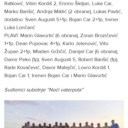
Ratković, Vilim Kordiš 2, Enrino Škiljan, Luka Car,
Marko Barišić, Andrija Miklić (2 obrane), Lukas Pavlić,
dodatno: Sven Augusti 5+1p, Bojan Car 2+1p, trener:
Luka Lončarić
PLAVI: Marin Glavurtić (6 obrana), Zoran Brozičević
1+1p, Dean Pupovac 4+1p, Karlo Jelenović, Vito
Župan 2+1p, Mladen Gržičić, Danijel Car (6 obrana),
Damir Peko (1p), Sven Augusti 5, Robert Barišić (1p),
Rade Kovačević, Davor Matejčić, Lovro Kordiš 1,
Bojan Car 1, treneri Bojan Car i Marin Glavurtić
Sudionici subotnje “Noći vaterpola”