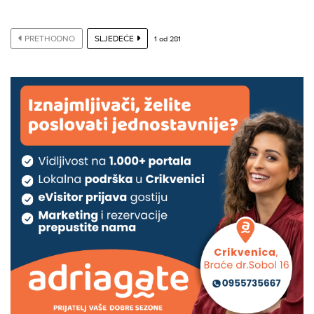
PRETHODNO
SLJEDEĆE
1
od
281