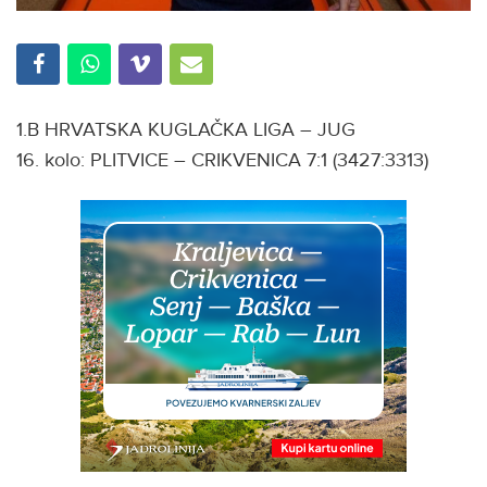
1.B HRVATSKA KUGLAČKA LIGA – JUG
16. kolo: PLITVICE – CRIKVENICA 7:1 (3427:3313)