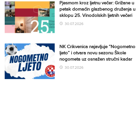
Pjesmom kroz ljetnu večer: Grižane u
petak domaćin glazbenog druženja u
sklopu 25. Vinodolskih ljetnih večeri
30.07.2026
NK Crikvenica najavljuje “Nogometno
ljeto” i otvara novu sezonu Škole
nogometa uz osnažen stručni kadar
30.07.2026