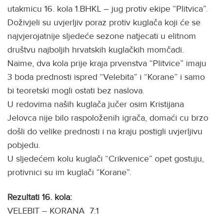
utakmicu 16. kola 1.BHKL – jug protiv ekipe “Plitvica”.
Doživjeli su uvjerljiv poraz protiv kuglača koji će se
najvjerojatnije sljedeće sezone natjecati u elitnom
društvu najboljih hrvatskih kuglačkih momčadi.
Naime, dva kola prije kraja prvenstva “Plitvice” imaju
3 boda prednosti ispred “Velebita” i “Korane” i samo
bi teoretski mogli ostati bez naslova.
U redovima naših kuglača jučer osim Kristijana
Jelovca nije bilo raspoloženih igrača, domaći cu brzo
došli do velike prednosti i na kraju postigli uvjerljivu
pobjedu.
U sljedećem kolu kuglači “Crikvenice” opet gostuju,
protivnici su im kuglači “Korane”.
Rezultati 16. kola:
VELEBIT – KORANA 7:1