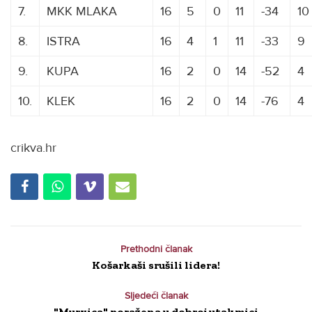
7.
MKK MLAKA
16
5
0
11
-34
10
8.
ISTRA
16
4
1
11
-33
9
9.
KUPA
16
2
0
14
-52
4
10.
KLEK
16
2
0
14
-76
4
crikva.hr
Prethodni članak
Košarkaši srušili lidera!
Sljedeći članak
"Murvica" poražena u dobroj utakmici