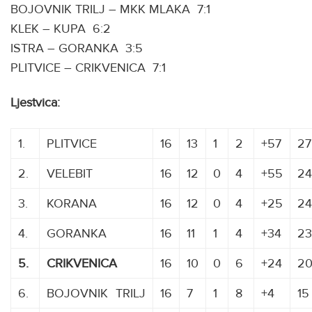
BOJOVNIK TRILJ – MKK MLAKA 7:1
KLEK – KUPA 6:2
ISTRA – GORANKA 3:5
PLITVICE – CRIKVENICA 7:1
Ljestvica:
1.
PLITVICE
16
13
1
2
+57
27
2.
VELEBIT
16
12
0
4
+55
24
3.
KORANA
16
12
0
4
+25
24
4.
GORANKA
16
11
1
4
+34
23
5.
CRIKVENICA
16
10
0
6
+24
2
6.
BOJOVNIK
K
TRILJ
16
7
1
8
+4
15