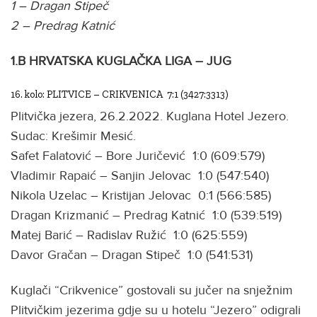
1 – Dragan Stipeč
2 – Predrag Katnić
1.B HRVATSKA KUGLAČKA LIGA – JUG
16. kolo: PLITVICE – CRIKVENICA 7:1 (3427:3313)
Plitvička jezera, 26.2.2022. Kuglana Hotel Jezero.
Sudac: Krešimir Mesić.
Safet Falatović – Bore Juričević 1:0 (609:579)
Vladimir Rapaić – Sanjin Jelovac 1:0 (547:540)
Nikola Uzelac – Kristijan Jelovac 0:1 (566:585)
Dragan Krizmanić – Predrag Katnić 1:0 (539:519)
Matej Barić – Radislav Ružić 1:0 (625:559)
Davor Gračan – Dragan Stipeč 1:0 (541:531)
Kuglači “Crikvenice” gostovali su jučer na snježnim
Plitvičkim jezerima gdje su u hotelu “Jezero” odigrali