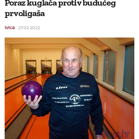
Poraz kuglača protiv budućeg
prvoligaša
ivica
27.02.2022