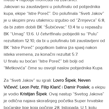
Jakovari su zaustavljeni u polufinalu od pobjednika
kupa, ekipe “Istre Poreč”. Do polufinala “Sveti Jakov”
je u skupini prvu utakmicu izgubio od “Zrinjevca” 6:8,
da bi zatim dobili BK “Šubićevac” 13:4 te u repasažu
BK “Umag” 13:6. U četvrtfinalu pobijedili su “Pulu”
rezultatom 12:10, da bi u polufinalu bili zaustavljeni od
BK “Istre Poreč” pogotkom balina (za spas) nakon
isteka vremena, za konačni rezultat 5:7.
U finalu su boćari “Istre Poreč” bili bolji od
“Metkovića” čime su osvojil naslov pobjednika Kupa.
Za “Sveti Jakov” su igrali:
Lovro
Šipek
,
Neven
Vičević
,
Leon Petz
,
Filip Klarić
i
Damir Poslek
, a ekipu
je vodio
Kristijan Šipek
. Ovaj nastup “Svetog Jakova”
je odlična najava skorašnjeg početka Super hrvatske
boćarske lige koja počinje 28. listopada. U 1. kolu