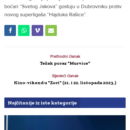
boćari “Svetog Jakova” gostuju u Dubrovniku protiv
novog superligaša “Hajduka Rašice”.
Prethodni članak
Težak poraz "Murvice"
Sljedeći članak
Kino-vikend u "Zori" (21. i 22. listopada 2023.)
Najčitanije iz iste kategorije