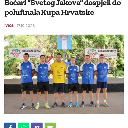
Boćari “Svetog Jakova” dospjeli do
polufinala Kupa Hrvatske
ivica
17.10.2023