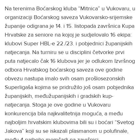
Na terenima Boćarskog kluba “Mitnica” u Vukovaru, u
organizaciji Boćarskog saveza Vukovarsko-srijemske
županije odigrana je 14. i 15. listopada završnica Kupa
Hrvatske za seniore na kojoj je sudjelovalo 16 ekipa:
klubovi Super HBL-e 22./23. i pobjednici županijskih
natjecanja. Na turniru se u disciplini četvorke prvi
puta natjecalo čak 16 klubova jer je odlukom Izvršnog
odbora Hrvatskog boćarskog saveza ove godine
obvezu nastupa imalo svih osam prošlosezonskih
Superligaša kojima se pridružilo još osam pobjednika
županijskih, međužupanijskih i gradskih kup-
natjecanja. Stoga je ove godine u Vukovaru
konkurencija bila najkvalitetnija moguća, a među
najboljim hrvatskim klubovima bili su i boćari “Svetog
Jakova” koji su se iskazali plasmanom u polufinale,
među 4 najbolje momčadi na završnici.