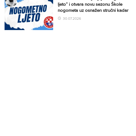
ljeto” i otvara novu sezonu Škole
nogometa uz osnažen stručni kadar
30.07.2026