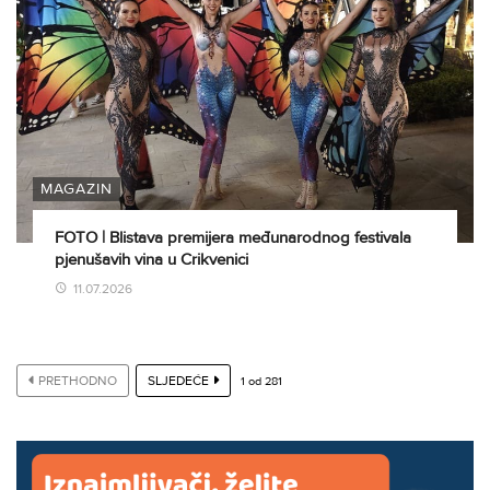
MAGAZIN
FOTO | Blistava premijera međunarodnog festivala
pjenušavih vina u Crikvenici
11.07.2026
PRETHODNO
SLJEDEĆE
1
od
281