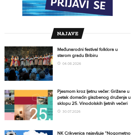
NAJAVE
Međunarodni festival folklora u
starom gradu Bribiru
04.08.2026
Pjesmom kroz ljetnu večer: Grižane u
petak domaćin glazbenog druženja u
sklopu 25. Vinodolskih ljetnih večeri
30.07.2026
NK Crikvenica najavljuje “Nogometno