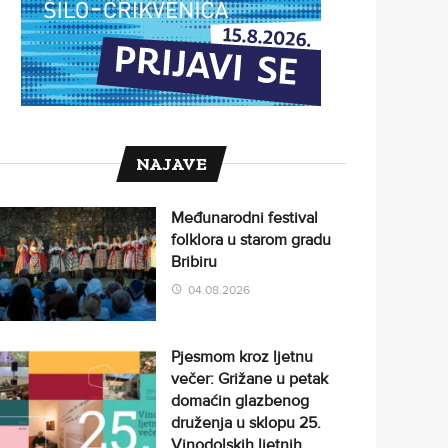
NAJAVE
Međunarodni festival
folklora u starom gradu
Bribiru
04.08.2026
Pjesmom kroz ljetnu
večer: Grižane u petak
domaćin glazbenog
druženja u sklopu 25.
Vinodolskih ljetnih