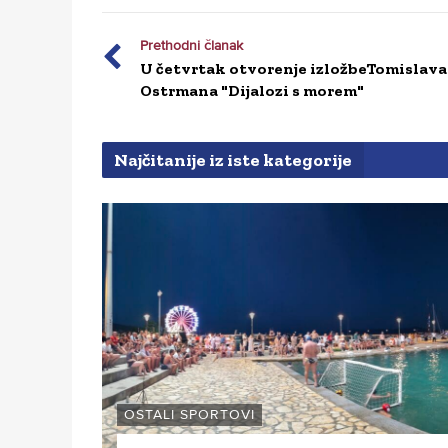
Prethodni članak
U četvrtak otvorenje izložbeTomislava
Ostrmana "Dijalozi s morem"
Najčitanije iz iste kategorije
OSTALI SPORTOVI