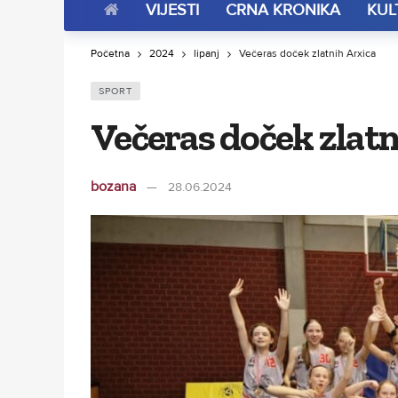
VIJESTI
CRNA KRONIKA
KUL
Početna
2024
lipanj
Večeras doček zlatnih Arxica
SPORT
Večeras doček zlatn
bozana
28.06.2024