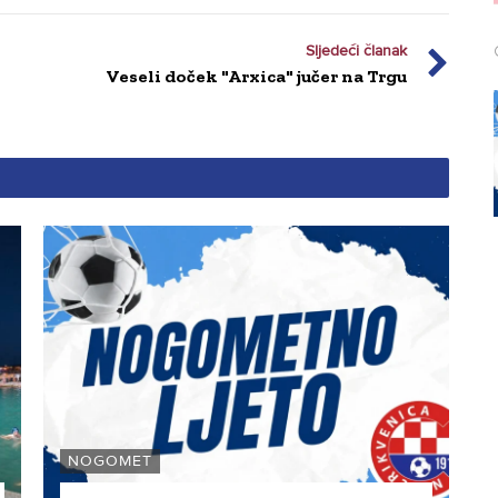
Sljedeći članak
Veseli doček "Arxica" jučer na Trgu
NOGOMET