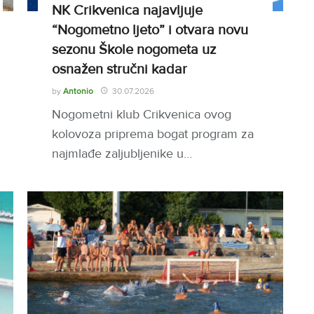
NK Crikvenica najavljuje
“Nogometno ljeto” i otvara novu
sezonu Škole nogometa uz
osnažen stručni kadar
by
Antonio
30.07.2026
Nogometni klub Crikvenica ovog
kolovoza priprema bogat program za
najmlađe zaljubljenike u…