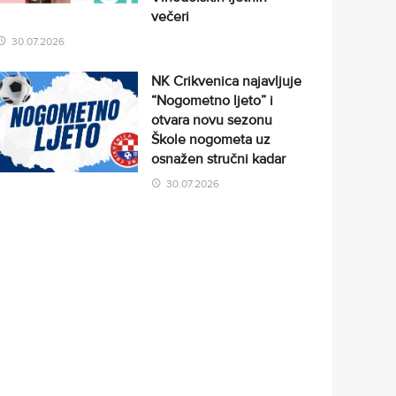
večeri
30.07.2026
NK Crikvenica najavljuje
“Nogometno ljeto” i
otvara novu sezonu
Škole nogometa uz
osnažen stručni kadar
30.07.2026