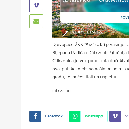
Djevojčice ŽKK “Arx” (U12) prvakinje s
Stjepana Radića u Crikvenici! (točnija l
Crikvenica je već puno puta dočekival
ovaj put, kako bismo našim mladim s
gradu, te im čestitali na uspjehu!
crikva.hr
Facebook
WhatsApp
Vi