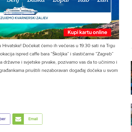
u Hrvatske! Dočekat ćemo ih večeras u 19:30 sati na Trgu
okacija ispred caffe bara “Školjka” i slastičarne “Zagreb”
a državne i svjetske prvake, pozivamo vas da to učinimo i
ugrađankama priuštili nezaboravan događaj dočeka u svom
ber
Email