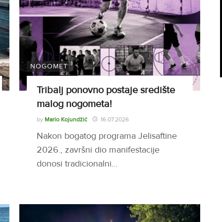
NOGOMET
Tribalj ponovno postaje središte
malog nogometa!
by
Mario Kojundžić
16.07.2026
Nakon bogatog programa Jelisaftine
2026., završni dio manifestacije
donosi tradicionalni…