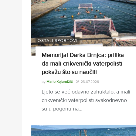
OSTALI SPORTOVI
Memorijal Darka Brnjca: prilika
da mali crikvenički vaterpolisti
pokažu što su naučili
by
Mario Kojundžić
23.07.2026
Ljeto se već odavno zahuktalo, a mali
crikvenički vaterpolisti svakodnevno
su u pogonu na…