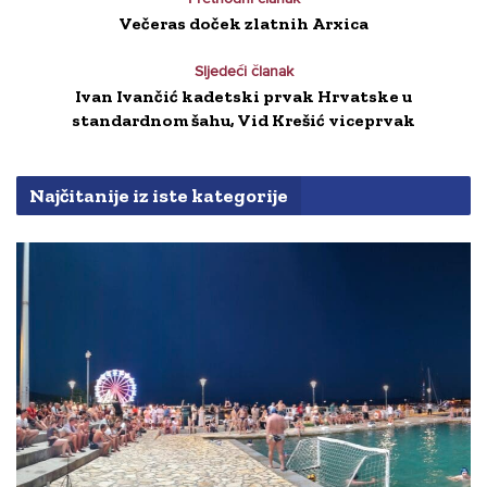
Večeras doček zlatnih Arxica
Sljedeći članak
Ivan Ivančić kadetski prvak Hrvatske u
standardnom šahu, Vid Krešić viceprvak
Najčitanije iz iste kategorije