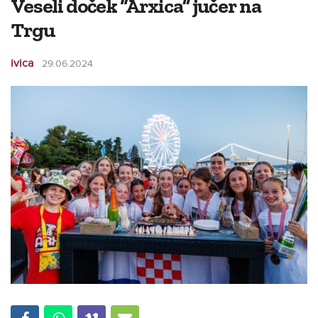
Veseli doček “Arxica” jučer na
Trgu
ivica
29.06.2024