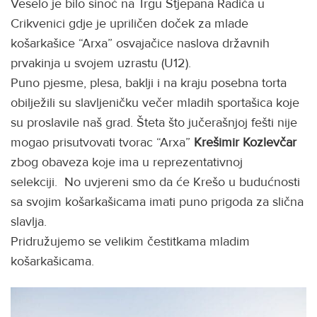
Veselo je bilo sinoć na Trgu Stjepana Radića u
Crikvenici gdje je upriličen doček za mlade
košarkašice “Arxa” osvajačice naslova državnih
prvakinja u svojem uzrastu (U12).
Puno pjesme, plesa, baklji i na kraju posebna torta
obilježili su slavljeničku večer mladih sportašica koje
su proslavile naš grad. Šteta što jučerašnjoj fešti nije
mogao prisutvovati tvorac “Arxa”
Krešimir Kozlevčar
zbog obaveza koje ima u reprezentativnoj
selekciji. No uvjereni smo da će Krešo u budućnosti
sa svojim košarkašicama imati puno prigoda za slična
slavlja.
Pridružujemo se velikim čestitkama mladim
košarkašicama.