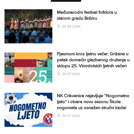
Međunarodni festival folklora u
starom gradu Bribiru
04.08.2026
Pjesmom kroz ljetnu večer: Grižane u
petak domaćin glazbenog druženja u
sklopu 25. Vinodolskih ljetnih večeri
30.07.2026
NK Crikvenica najavljuje “Nogometno
ljeto” i otvara novu sezonu Škole
nogometa uz osnažen stručni kadar
30.07.2026