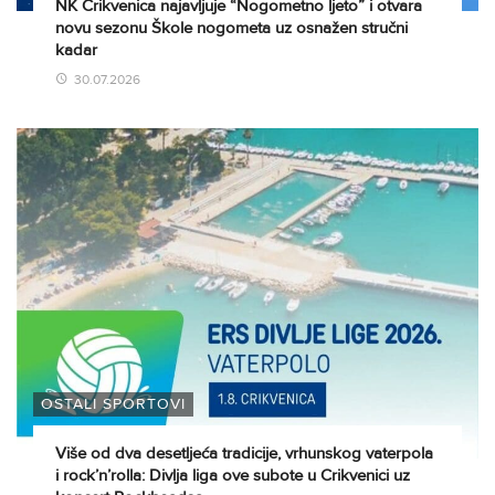
NK Crikvenica najavljuje “Nogometno ljeto” i otvara
novu sezonu Škole nogometa uz osnažen stručni
kadar
30.07.2026
OSTALI SPORTOVI
Više od dva desetljeća tradicije, vrhunskog vaterpola
i rock’n’rolla: Divlja liga ove subote u Crikvenici uz