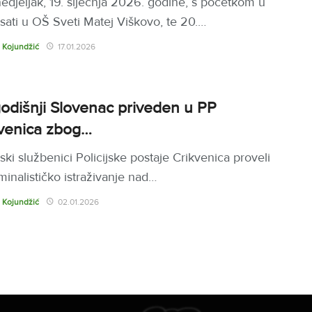
edjeljak, 19. siječnja 2026. godine, s početkom u
 sati u OŠ Sveti Matej Viškovo, te 20.…
 Kojundžić
17.01.2026
odišnji Slovenac priveden u PP
venica zbog…
jski službenici Policijske postaje Crikvenica proveli
minalističko istraživanje nad…
 Kojundžić
02.01.2026