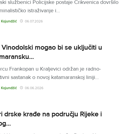
jski službenici Policijske postaje Crikvenica dovršilo
minalističko istraživanje i…
 Kojundžić
06.07.2026
 Vinodolski mogao bi se uključiti u
amaransku…
rcu Frankopan u Kraljevici održan je radno-
tivni sastanak o novoj katamaranskoj liniji…
 Kojundžić
06.06.2026
ri drske krađe na području Rijeke i
og…